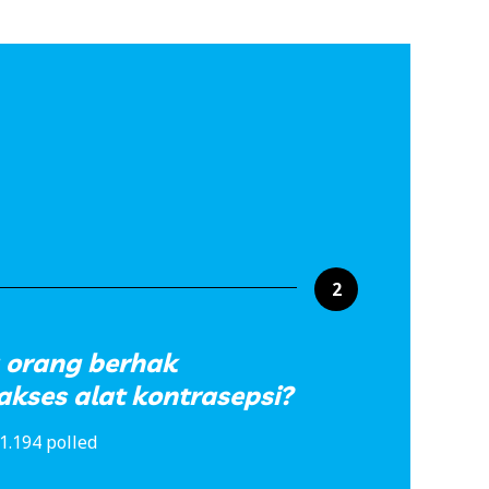
2
orang berhak
kses alat kontrasepsi?
1.194 polled