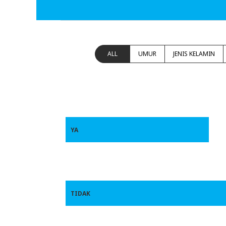
ALL
UMUR
JENIS KELAMIN
YA
TIDAK