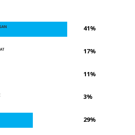
GAN
41%
LAT
17%
11%
I
3%
29%