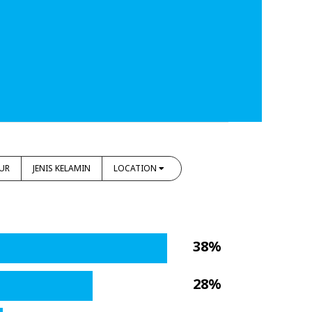
UR
JENIS KELAMIN
LOCATION
38%
28%