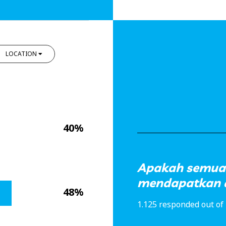
LOCATION
40%
Apakah semua 
mendapatkan a
48%
1.125 responded out of 