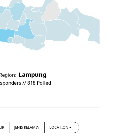
Lampung
Region:
sponders // 818 Polled
UR
JENIS KELAMIN
LOCATION