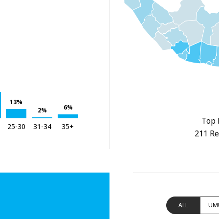
13%
6%
2%
Top 
25-30
31-34
35+
211 Re
ALL
UM