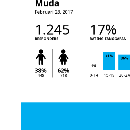
Muda
Februari 28, 2017
1.245
17%
RESPONDERS
RATING TANGGAPAN
41%
36%
1%
38%
62%
0-14
15-19
20-24
448
718