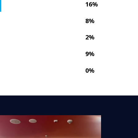
16%
8%
2%
9%
E
0%