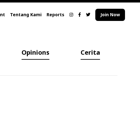
nt
Tentang Kami
Reports
Join Now
Opinions
Cerita