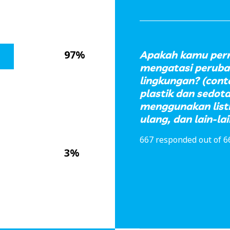
97%
Apakah kamu pern
mengatasi perubah
lingkungan? (con
plastik dan sedota
menggunakan list
ulang, dan lain-lai
667 responded out of 6
3%