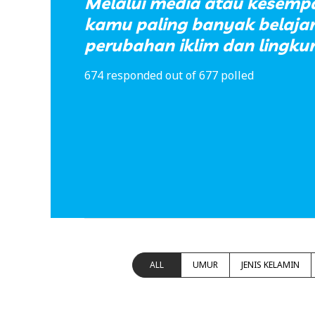
Melalui media atau kesemp
kamu paling banyak belaja
perubahan iklim dan lingku
674 responded out of 677 polled
ALL
UMUR
JENIS KELAMIN