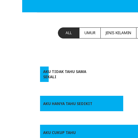
ALL
UMUR
JENIS KELAMIN
AKU TIDAK TAHU SAMA
SEKALI
AKU HANYA TAHU SEDIKIT
AKU CUKUP TAHU