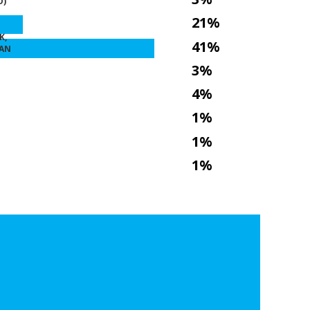
O)
21%
K,
41%
DAN
3%
4%
1%
1%
1%