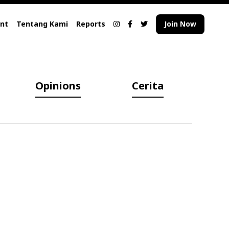
nt
Tentang Kami
Reports
Join Now
Opinions
Cerita