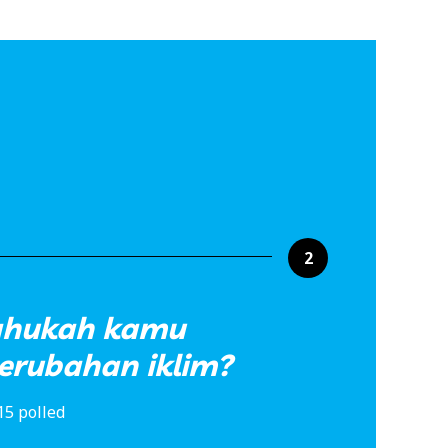
2
ahukah kamu
erubahan iklim?
15 polled