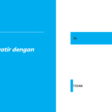
YA
tir dengan
TIDAK