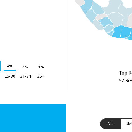
4%
1%
1%
Top R
25-30
31-34
35+
52 Re
ALL
UM