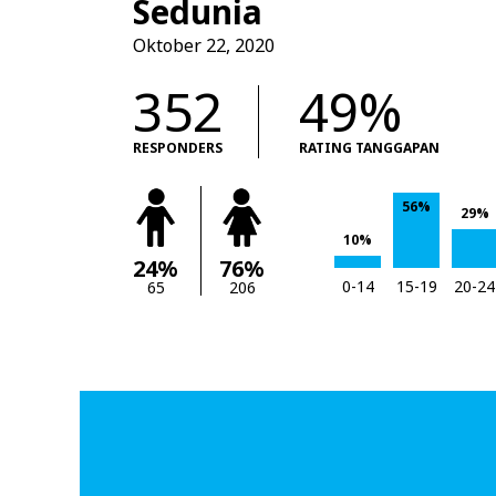
Sedunia
Oktober 22, 2020
352
49%
RESPONDERS
RATING TANGGAPAN
56%
29%
10%
24%
76%
0-14
15-19
20-24
65
206