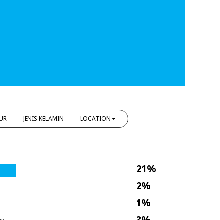
UR
JENIS KELAMIN
LOCATION
21%
2%
1%
3%