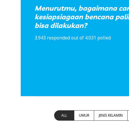
Menurutmu, bagaimana car
kesiapsiagaan bencana pali
bisa dilakukan?
3.943 responded out of 4.031 polled
ALL
UMUR
JENIS KELAMIN