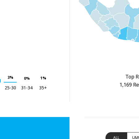
Top R
3%
1%
0%
1,169 Re
25-30
31-34
35+
ALL
UM