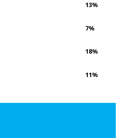
13%
7%
18%
11%