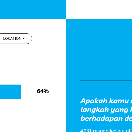
LOCATION
64%
Apakah kamu 
langkah yang h
berhadapan d
4.031 responded out of 