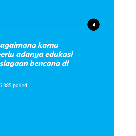
4
 bagaimana kamu
rlu adanya edukasi
siagaan bencana di
3.885 polled