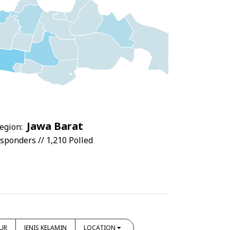
Jawa Barat
egion:
sponders // 1,210 Polled
UR
JENIS KELAMIN
LOCATION