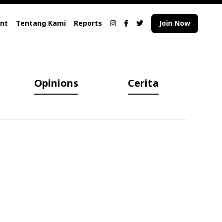
nt
Tentang Kami
Reports
Join Now
Opinions
Cerita