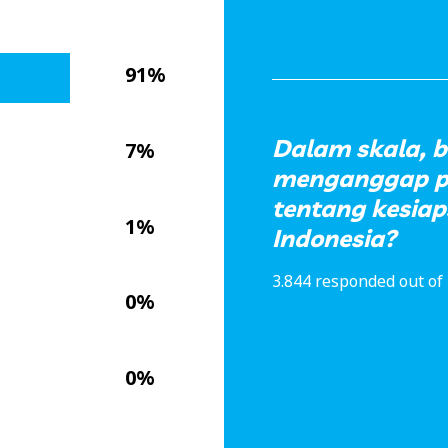
91%
Dalam skala,
7%
menganggap pe
tentang kesiap
1%
Indonesia?
3.844 responded out of 
0%
0%