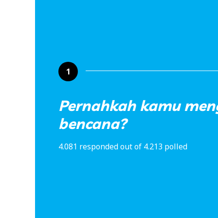
1
Pernahkah kamu men
bencana?
4.081 responded out of 4.213 polled