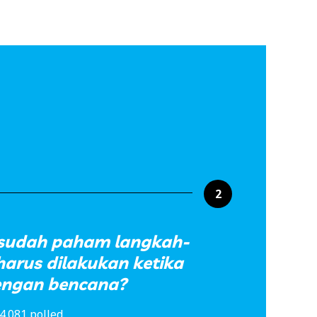
2
sudah paham langkah-
arus dilakukan ketika
engan bencana?
4.081 polled