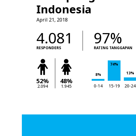
Indonesia
April 21, 2018
4.081
97%
RESPONDERS
RATING TANGGAPAN
74%
13%
8%
52%
48%
0-14
15-19
20-24
2.094
1.945