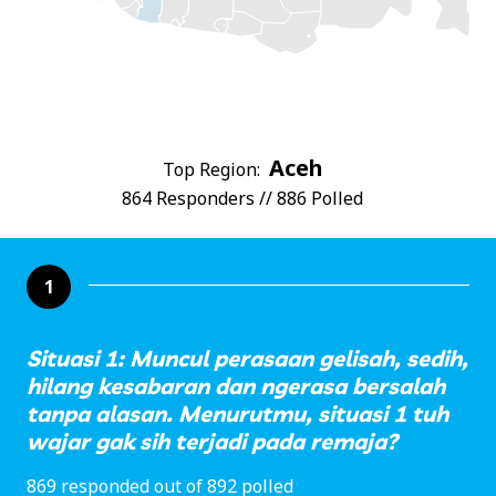
Aceh
Top Region:
864 Responders // 886 Polled
1
Situasi 1: Muncul perasaan gelisah, sedih,
hilang kesabaran dan ngerasa bersalah
tanpa alasan. Menurutmu, situasi 1 tuh
wajar gak sih terjadi pada remaja?
869 responded out of 892 polled