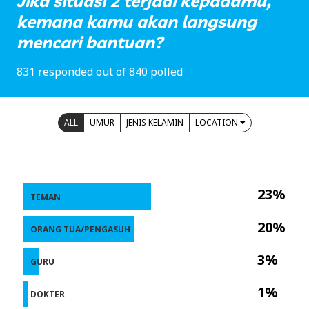
Jika situasi 2 terjadi kepadamu,
kemana kamu akan langsung
mencari bantuan?
831 responded out of 840 polled
ALL
UMUR
JENIS KELAMIN
LOCATION
23%
TEMAN
20%
ORANG TUA/PENGASUH
3%
GURU
1%
DOKTER