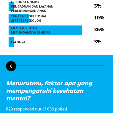
HUBUNGI NOMOR
3%
PENGADUAN DAN LAYANAN
PERLINDUNGAN ANAK
TENAGA PROFESIONAL
10%
SEPERTI PSIKOLOG
MEMILIH UNTUK
36%
MEMENDAMNYA SENDIRI
3%
LAINNYA
6
Menurutmu, faktor apa yang
mempengaruhi kesehatan
mental?
829 responded out of 836 polled