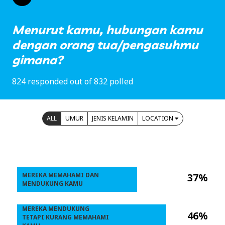
Menurut kamu, hubungan kamu
dengan orang tua/pengasuhmu
gimana?
824 responded out of 832 polled
ALL
UMUR
JENIS KELAMIN
LOCATION
MEREKA MEMAHAMI DAN
37%
MENDUKUNG KAMU
MEREKA MENDUKUNG
46%
TETAPI KURANG MEMAHAMI