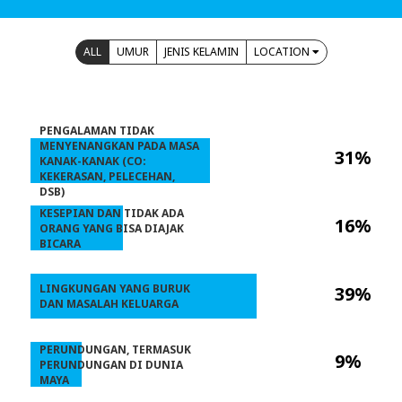
ALL
UMUR
JENIS KELAMIN
LOCATION
PENGALAMAN TIDAK
MENYENANGKAN PADA MASA
31%
KANAK-KANAK (CO:
KEKERASAN, PELECEHAN,
DSB)
KESEPIAN DAN TIDAK ADA
16%
ORANG YANG BISA DIAJAK
BICARA
LINGKUNGAN YANG BURUK
39%
DAN MASALAH KELUARGA
PERUNDUNGAN, TERMASUK
9%
PERUNDUNGAN DI DUNIA
MAYA