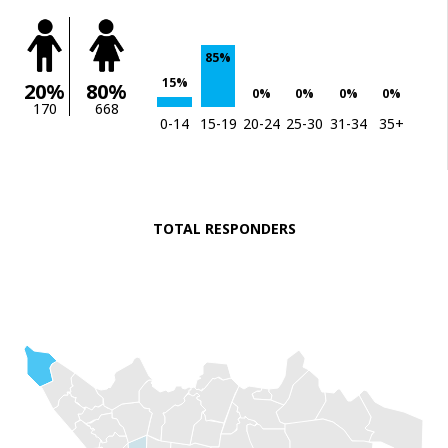
85%
15%
20%
80%
0%
0%
0%
0%
170
668
0-14
15-19
20-24
25-30
31-34
35+
TOTAL RESPONDERS