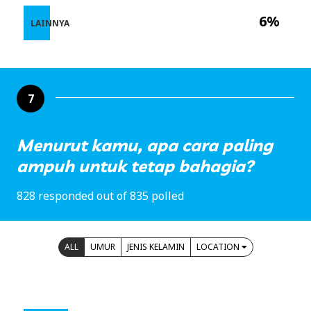
6%
LAINNYA
7
Menurut kamu, apa cara paling
ampuh untuk tetap bahagia?
828 responded out of 835 polled
ALL
UMUR
JENIS KELAMIN
LOCATION