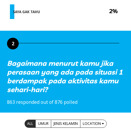
2%
SAYA GAK TAHU
2
Bagaimana menurut kamu jika
perasaan yang ada pada situasi 1
berdampak pada aktivitas kamu
sehari-hari?
863 responded out of 876 polled
ALL
UMUR
JENIS KELAMIN
LOCATION