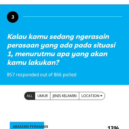
3
Kalau kamu sedang ngerasain
perasaan yang ada pada situasi
1, menurutmu apa yang akan
kamu lakukan?
857 responded out of 866 polled
ALL
UMUR
JENIS KELAMIN
LOCATION
ABAIKAN PERASAAN
13%