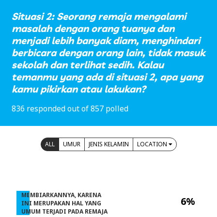
Situasi 2: Seorang remaja mengalami
masalah dengan orang tuanya dan
menjadi lebih banyak diam, menghindari
berbicara dengan orang lain, tidak masuk
sekolah dan terlihat sedih. Kalau
temanmu yang ada di situasi 2, apa yang
kamu pikirkan atau lakukan?
836 responded out of 857 polled
ALL
UMUR
JENIS KELAMIN
LOCATION
MEMBIARKANNYA, KARENA
6%
INI MERUPAKAN HAL YANG
UMUM TERJADI PADA REMAJA