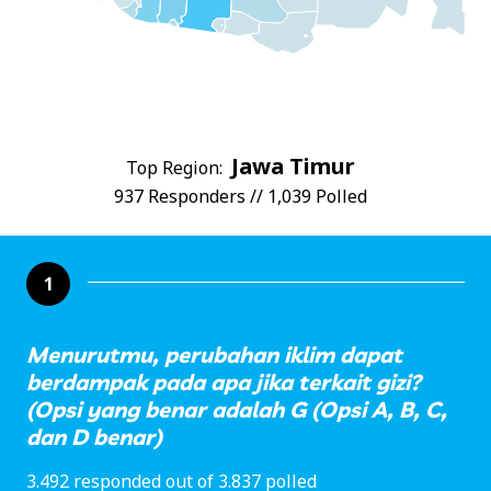
Jawa Timur
Top Region:
937 Responders // 1,039 Polled
1
Menurutmu, perubahan iklim dapat
berdampak pada apa jika terkait gizi?
(Opsi yang benar adalah G (Opsi A, B, C,
dan D benar)
3.492 responded out of 3.837 polled