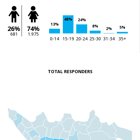
48%
24%
13%
8%
26%
74%
5%
2%
681
1.975
0-14
15-19
20-24
25-30
31-34
35+
TOTAL RESPONDERS