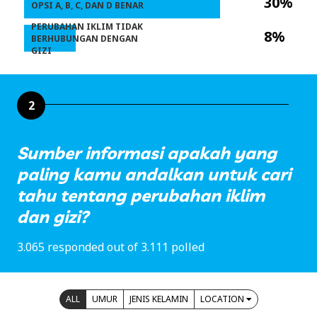
30%
OPSI A, B, C, DAN D BENAR
PERUBAHAN IKLIM TIDAK
8%
BERHUBUNGAN DENGAN
GIZI
2
Sumber informasi apakah yang
paling kamu andalkan untuk cari
tahu tentang perubahan iklim
dan gizi?
3.065 responded out of 3.111 polled
ALL
UMUR
JENIS KELAMIN
LOCATION