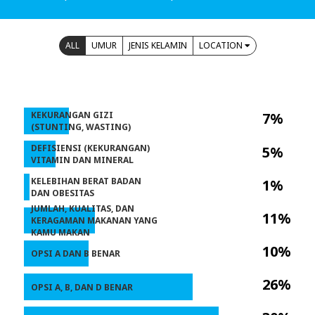
ALL
UMUR
JENIS KELAMIN
LOCATION
KEKURANGAN GIZI
7%
(STUNTING, WASTING)
DEFISIENSI (KEKURANGAN)
5%
VITAMIN DAN MINERAL
KELEBIHAN BERAT BADAN
1%
DAN OBESITAS
JUMLAH, KUALITAS, DAN
11%
KERAGAMAN MAKANAN YANG
KAMU MAKAN
10%
OPSI A DAN B BENAR
26%
OPSI A, B, DAN D BENAR