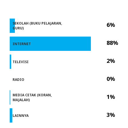
SEKOLAH (BUKU PELAJARAN,
6%
GURU)
88%
INTERNET
2%
TELEVISI
0%
RADIO
MEDIA CETAK (KORAN,
1%
MAJALAH)
3%
LAINNYA