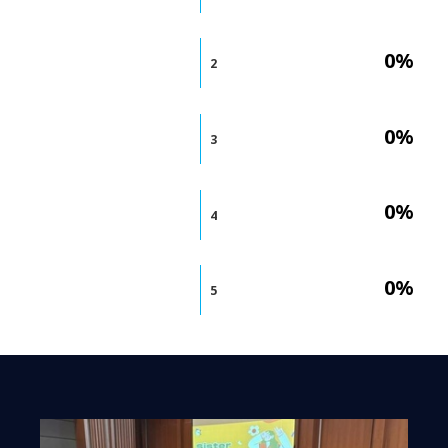
0%
2
0%
3
0%
4
0%
5