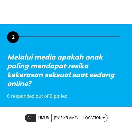
2
Melalui media apakah anak
paling mendapat resiko
kekerasan seksual saat sedang
online?
0 responded out of 0 polled
ALL
UMUR
JENIS KELAMIN
LOCATION