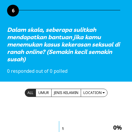
6
Dalam skala, seberapa sulitkah
mendapatkan bantuan jika kamu
menemukan kasus kekerasan seksual di
ranah online? (Semakin kecil semakin
susah)
0 responded out of 0 polled
ALL
UMUR
JENIS KELAMIN
LOCATION
0%
1