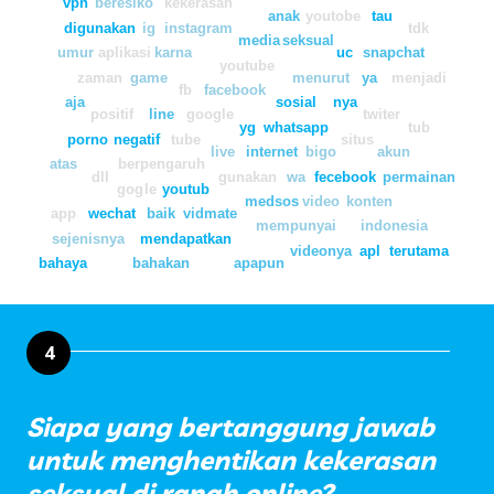
vpn
beresiko
kekerasan
anak
youtobe
tau
digunakan
ig
instagram
tdk
media
seksual
umur
aplikasi
karna
uc
snapchat
youtube
zaman
game
menurut
ya
menjadi
fb
facebook
aja
sosial
nya
positif
line
google
twiter
yg
whatsapp
tub
porno
negatif
tube
situs
live
internet
bigo
akun
atas
berpengaruh
dll
gunakan
wa
fecebook
permainan
gogle
youtub
medsos
video
konten
app
wechat
baik
vidmate
mempunyai
indonesia
sejenisnya
mendapatkan
videonya
apl
terutama
bahaya
bahakan
apapun
4
Siapa yang bertanggung jawab
untuk menghentikan kekerasan
seksual di ranah online?