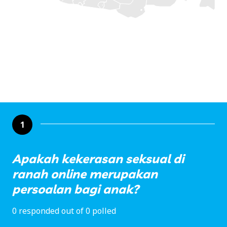
1
Apakah kekerasan seksual di
ranah online merupakan
persoalan bagi anak?
0 responded out of 0 polled