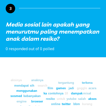
3
Media sosial lain apakah yang
menurutmu paling menempatkan
anak dalam resiko?
0 responded out of 0 polled
aksinya
anaknya
tergantung
terkena
mendapat
sih
search
film
games
jadi
goggle
acara
menggunakan
ka
contohnya
18
dampak
misal
sosmed
kebanyakan
resiko
untuk
yutube
salah
akses
engine
browser
online
twitter
bbm
kurang