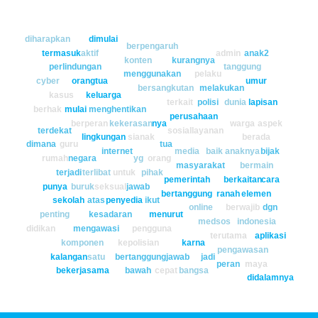
diharapkan
dimulai
berpengaruh
termasuk
aktif
admin
anak2
konten
kurangnya
perlindungan
tanggung
menggunakan
pelaku
cyber
orangtua
umur
bersangkutan
melakukan
kasus
keluarga
terkait
polisi
dunia
lapisan
berhak
mulai
menghentikan
perusahaan
berperan
kekerasan
nya
warga
aspek
terdekat
sosial
layanan
lingkungan
si
anak
berada
dimana
guru
tua
internet
media
baik
anaknya
bijak
rumah
negara
yg
orang
masyarakat
bermain
terjadi
terlibat
untuk
pihak
pemerintah
berkaitan
cara
punya
buruk
seksual
jawab
bertanggung
ranah
elemen
sekolah
atas
penyedia
ikut
online
berwajib
dgn
penting
kesadaran
menurut
medsos
indonesia
didikan
mengawasi
pengguna
terutama
aplikasi
komponen
kepolisian
karna
pengawasan
kalangan
satu
bertanggungjawab
jadi
peran
maya
bekerjasama
bawah
cepat
bangsa
didalamnya