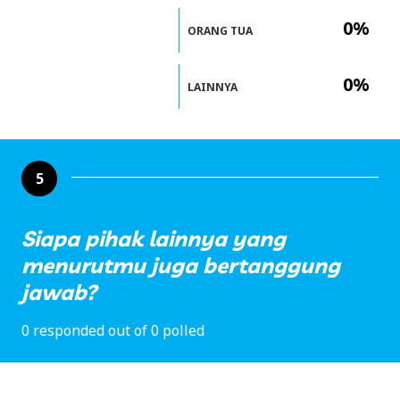
0%
ORANG TUA
0%
LAINNYA
5
Siapa pihak lainnya yang
menurutmu juga bertanggung
jawab?
0 responded out of 0 polled