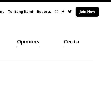
nt
Tentang Kami
Reports
Join Now
Opinions
Cerita