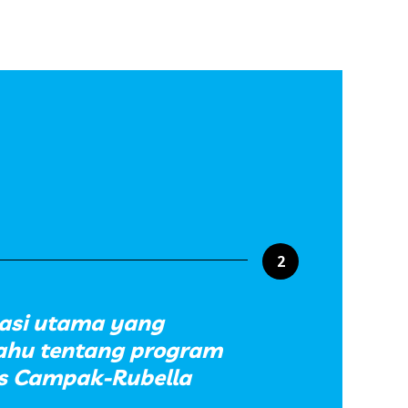
2
asi utama yang
hu tentang program
is Campak-Rubella