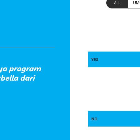
ALL
UM
YES
ya program
bella dari
NO