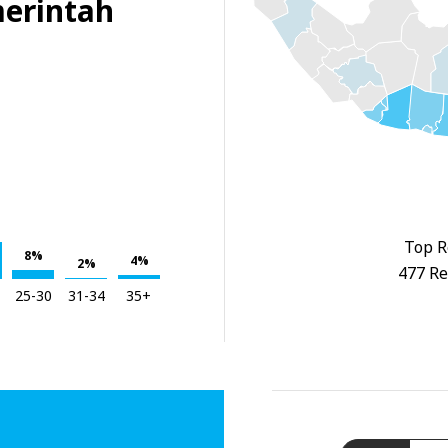
erintah
Top R
8%
4%
2%
477 Re
25-30
31-34
35+