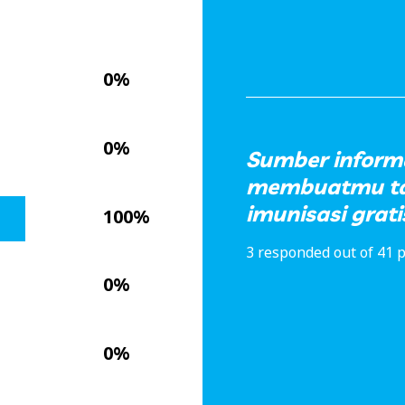
0%
0%
Sumber inform
membuatmu ta
imunisasi grat
100%
3 responded out of 41 p
0%
0%