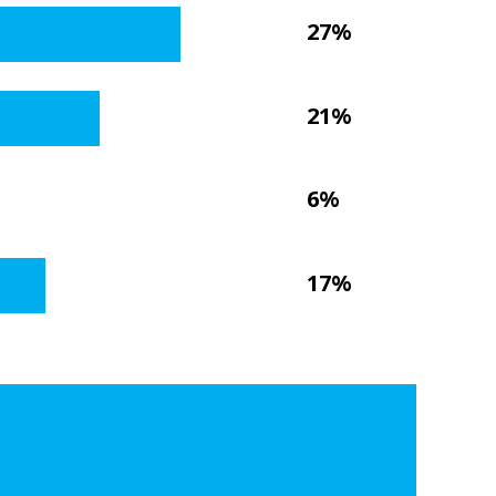
27%
21%
6%
17%