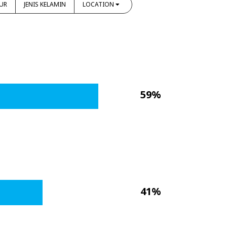
UR
JENIS KELAMIN
LOCATION
59%
41%