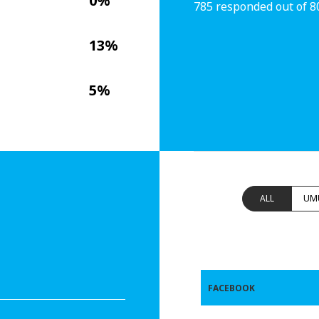
0%
785 responded out of 8
13%
5%
ALL
UM
FACEBOOK