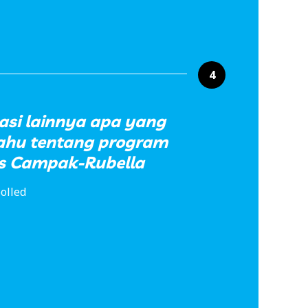
4
asi lainnya apa yang
hu tentang program
is Campak-Rubella
olled