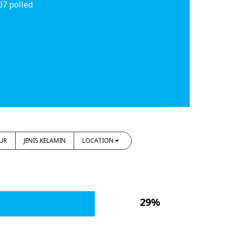
07 polled
UR
JENIS KELAMIN
LOCATION
29%