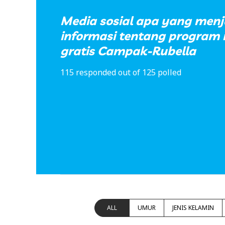
Media sosial apa yang men
informasi tentang program 
gratis Campak-Rubella
115 responded out of 125 polled
ALL
UMUR
JENIS KELAMIN