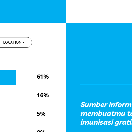
LOCATION
61%
16%
Sumber inform
membuatmu ta
5%
imunisasi grat