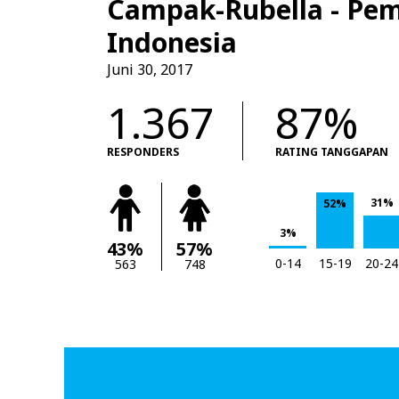
Campak-Rubella - Pem
Indonesia
Juni 30, 2017
1.367
87%
RESPONDERS
RATING TANGGAPAN
31%
52%
3%
43%
57%
0-14
15-19
20-24
563
748